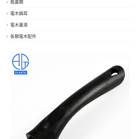
瓶蓋類
電木鍋耳
電木蓋滴
各類電木配件