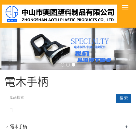
導
航
菜
單
電木手柄
搜 索
+
電木手柄