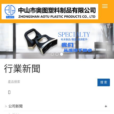
導
航
菜
單
行業新聞
搜 索
+
公司新聞