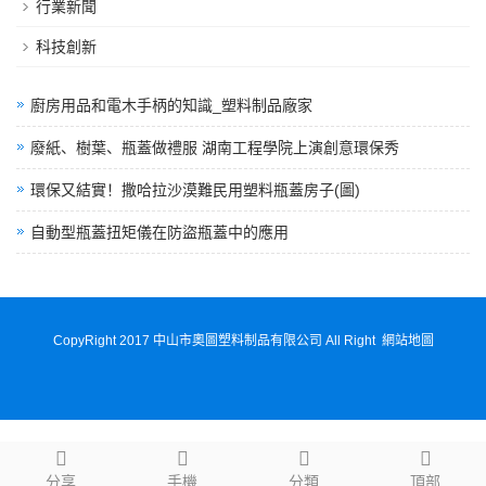
行業新聞
科技創新
廚房用品和電木手柄的知識_塑料制品廠家
廢紙、樹葉、瓶蓋做禮服 湖南工程學院上演創意環保秀
環保又結實！撒哈拉沙漠難民用塑料瓶蓋房子(圖)
自動型瓶蓋扭矩儀在防盜瓶蓋中的應用
CopyRight 2017 中山市奧圖塑料制品有限公司 All Right
網站地圖
分享
手機
分類
頂部
啪啪啪视频高清