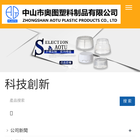
導
航
菜
單
科技創新
搜 索
+
公司新聞