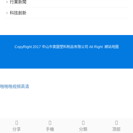
行業新聞
科技創新
CopyRight 2017 中山市奧圖塑料制品有限公司 All Right
網站地圖
啪啪啪视频高清
分享
手機
分類
頂部