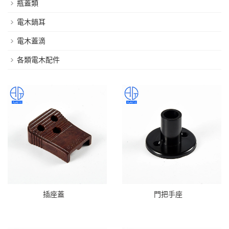
瓶蓋類
電木鍋耳
電木蓋滴
各類電木配件
插座蓋
門把手座