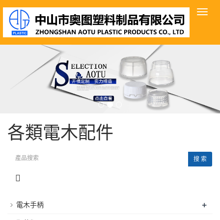
導
航
菜
單
各類電木配件
搜 索
+
電木手柄