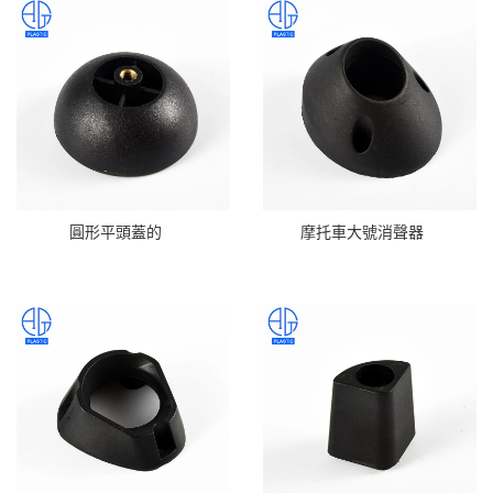
圓形平頭蓋的
摩托車大號消聲器