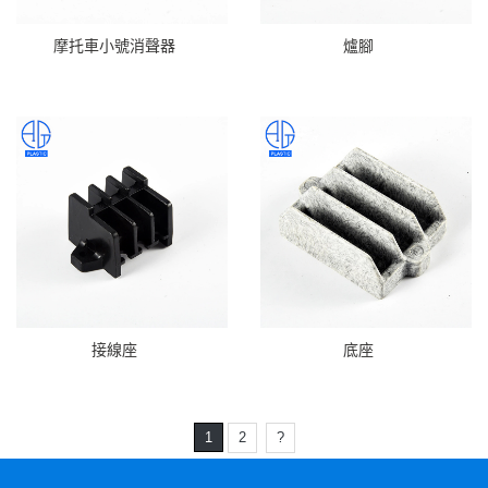
摩托車小號消聲器
爐腳
接線座
底座
1
2
?