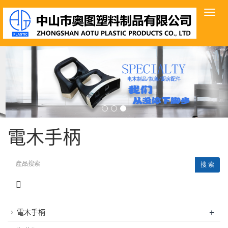
導
航
菜
單
電木手柄
搜 索
+
電木手柄