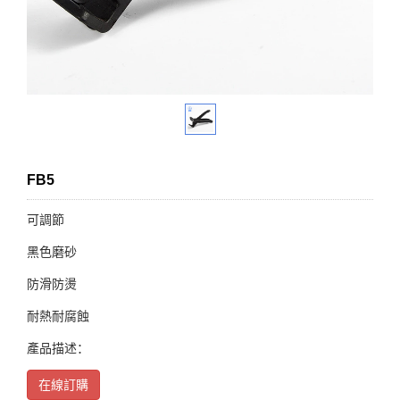
FB5
可調節
黑色磨砂
防滑防燙
耐熱耐腐蝕
產品描述：
在線訂購