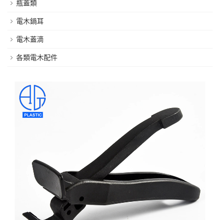
瓶蓋類
電木鍋耳
電木蓋滴
各類電木配件