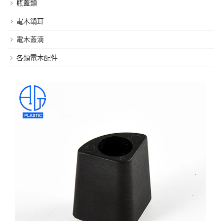
瓶蓋類
電木鍋耳
電木蓋滴
各類電木配件