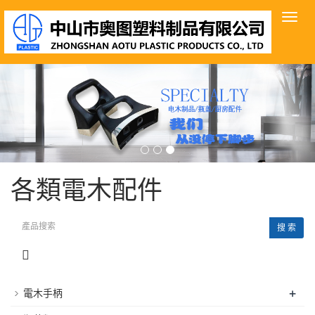
導
航
菜
單
各類電木配件
搜 索
+
電木手柄