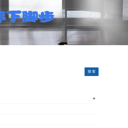
搜 索
+