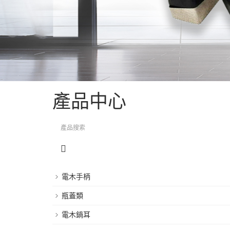
產品中心
電木手柄
瓶蓋類
電木鍋耳