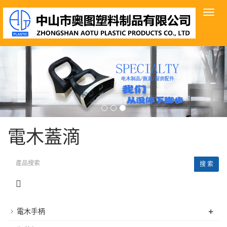
導
航
菜
單
電木蓋滴
搜 索
+
電木手柄