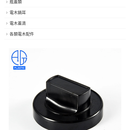
瓶蓋類
電木鍋耳
電木蓋滴
各類電木配件